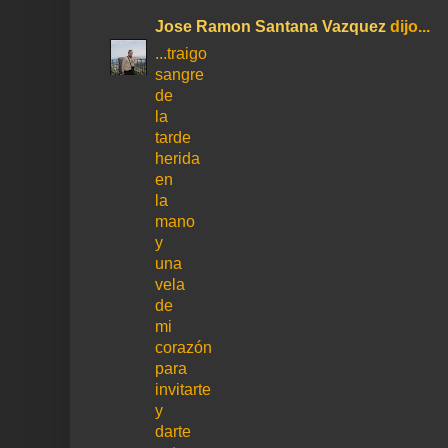
Jose Ramon Santana Vazquez
dijo...
...traigo
sangre
de
la
tarde
herida
en
la
mano
y
una
vela
de
mi
corazón
para
invitarte
y
darte