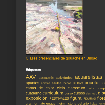
Clases presenciales de gouache en Bilbao
Etiquetas
AAV
acuarelistas
actividades
abstracción
boceto
apuntes
azules
artistas
becas
BILBAO
BO
cartas de color
cielo
claroscuro
comp
color
curriculum
dib
cuaderno
cursos
curso
desnudo
exposición
figura
flor
FESTIVALES
FIGURAS
gran formato
guggenheim
historia del arte
hojas
home