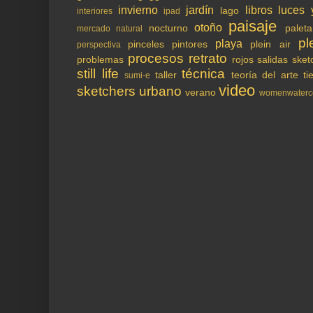
invierno
jardín
libros
luces 
lago
interiores
ipad
paisaje
otoño
nocturno
paleta
mercado
natural
pl
playa
pinceles
pintores
plein air
perspectiva
procesos
retrato
problemas
rojos
salidas
sket
still life
técnica
taller
teoría del arte
ti
sumi-e
video
sketchers
urbano
verano
womenwaterco